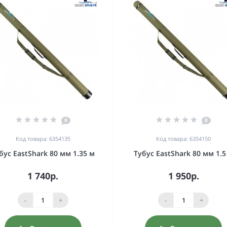
0
0
Код товара: 6354135
Код товара: 6354150
бус EastShark 80 мм 1.35 м
Тубус EastShark 80 мм 1.5
1 740р.
1 950р.
-
+
-
+