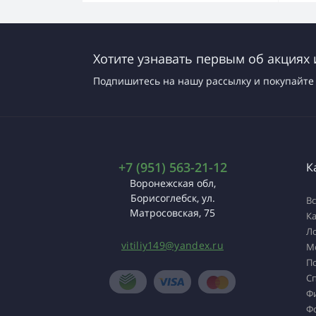
Хотите узнавать первым об акциях 
Подпишитесь на нашу рассылку и покупайте 
+7 (951) 563-21-12
К
Воронежская обл,
Борисоглебск, ул.
Вс
Матросовская, 75
К
Л
vitiliy149@yandex.ru
М
П
С
Ф
Ф