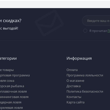
и скидках?
с выгодой!
Я прочитал
П
атегории
Информация
е товары
Оплата
арповая программа
Программа лояльности
овля сома
О магазине
орская рыбалка
Доставка
оплавочная ловля
Политика безопасности
пиннинговая ловля
Контакты
идерная ловля
Карта сайта
орелевая ловля