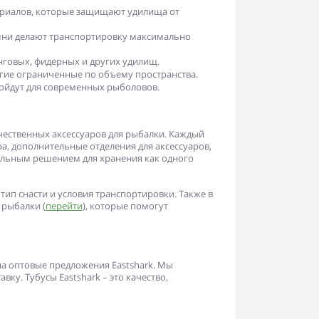
ериалов, которые защищают удилища от
мни делают транспортировку максимально
инговых, фидерных и других удилищ.
угие ограниченные по объему пространства.
ойдут для современных рыболовов.
чественных аксессуаров для рыбалки. Каждый
а, дополнительные отделения для аксессуаров,
альным решением для хранения как одного
ип снасти и условия транспортировки. Также в
я рыбалки
(
перейти
), которые помогут
на оптовые предложения Eastshark. Мы
ку. Тубусы Eastshark – это качество,