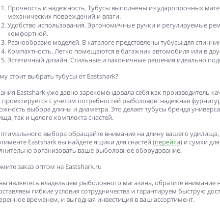
Прочность и надежность
. Тубусы выполнены из ударопрочных мат
механических повреждений и влаги.
Удобство использования
. Эргономичные ручки и регулируемые ре
комфортной.
Разнообразие моделей
. В каталоге представлены тубусы для спинн
Компактность
. Легко помещаются в багажник автомобиля или в др
Эстетичный дизайн
. Стильные и лаконичные решения идеально под
у стоит выбрать тубусы от Eastshark?
ания Eastshark уже давно зарекомендовала себя как производитель ка
с проектируется с учетом потребностей рыболовов: надежная фурнитур
ожность выбора длины и диаметра. Это делает тубусы бренда универс
ща, так и целого комплекта снастей.
оптимального выбора обращайте внимание на длину вашего удилища, т
ртименте Eastshark вы найдете
ящики для снастей
(
перейти
) и
сумки дл
лнительно организовать ваше рыболовное оборудование.
ите заказ оптом на Eastshark.ru
 вы являетесь владельцем рыболовного магазина, обратите внимание 
ставляем гибкие условия сотрудничества и гарантируем быструю достав
еренное временем, и выгодная инвестиция в ваш ассортимент.