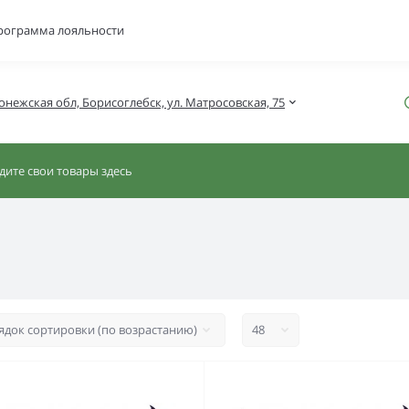
рограмма лояльности
онежская обл, Борисоглебск, ул. Матросовская, 75