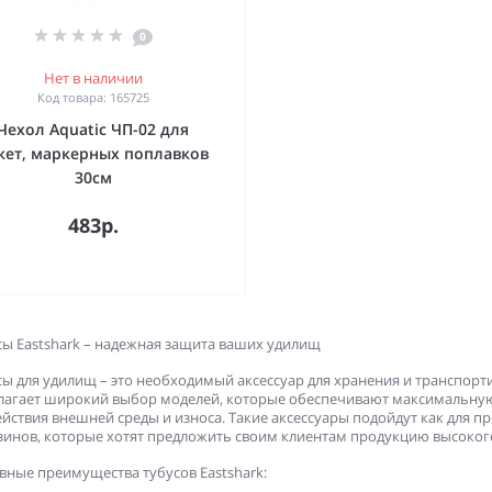
0
Нет в наличии
Код товара: 165725
Чехол Aquatic ЧП-02 для
кет, маркерных поплавков
30см
483р.
сы Eastshark – надежная защита ваших удилищ
сы для удилищ – это необходимый аксессуар для хранения и транспорт
лагает широкий выбор моделей, которые обеспечивают максимальную
ействия внешней среды и износа. Такие аксессуары подойдут как для п
зинов, которые хотят предложить своим клиентам продукцию высокого
вные преимущества тубусов Eastshark: