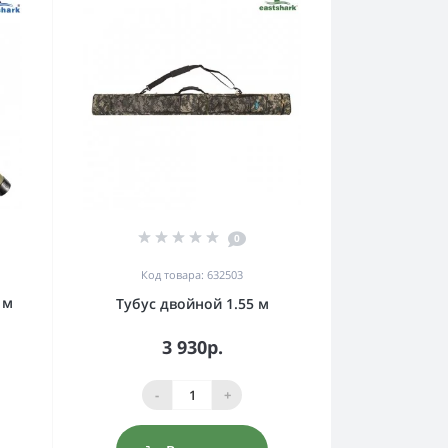
0
Код товара: 632503
 м
Тубус двойной 1.55 м
3 930р.
-
+