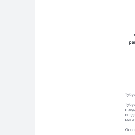
ра
Тубу
Тубу
пред
возд
мага
Осно