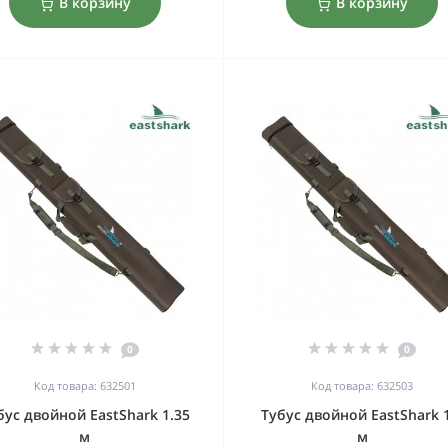
В корзину
В корзину
0
0
Код товара: 632501
Код товара: 632503
бус двойной EastShark 1.35
Тубус двойной EastShark 
м
м