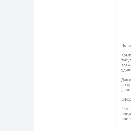
Почем
Комп
тубу
возм
удили
Для 
ассо
допо
Оформ
Если
предо
пров