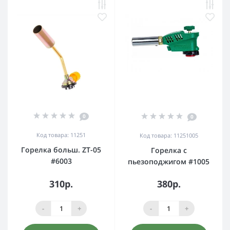
0
0
Код товара: 11251
Код товара: 11251005
Горелка больш. ZT-05
Горелка с
#6003
пьезоподжигом #1005
310р.
380р.
-
+
-
+