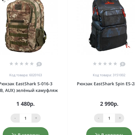
0
0
Код товара: 6020163
Код товара: 3151002
Рюкзак EastShark S-016-3
Рюкзак EastShark Spin ES-2
SB, AUX) зелёный камуфляж
1 480р.
2 990р.
-
+
-
+
В корзину
В корзину