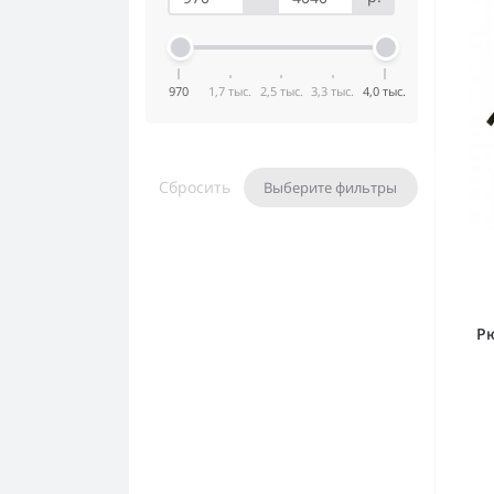
970
1,7 тыс.
2,5 тыс.
3,3 тыс.
4,0 тыс.
Сбросить
Выберите фильтры
Рю