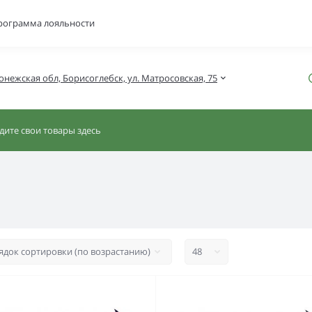
рограмма лояльности
онежская обл, Борисоглебск, ул. Матросовская, 75