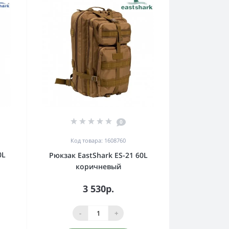
0
Код товара: 1608760
0L
Рюкзак EastShark ES-21 60L
коричневый
3 530р.
-
+