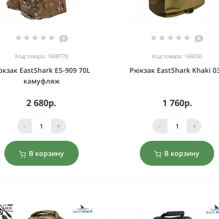
0
0
Код товара: 1608770
Код товара: 166030
кзак EastShark ES-909 70L
Рюкзак EastShark Khaki 0
камуфляж
2 680р.
1 760р.
-
+
-
+
В корзину
В корзину