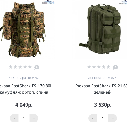
0
0
Код товара: 1608780
Код товара: 1608761
кзак EastShark ES-170 80L
Рюкзак EastShark ES-21 6
камуфляж ортоп. спина
зеленый
4 040р.
3 530р.
-
+
-
+