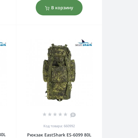
В корзину
0
Код товара: 660992
80L
Рюкзак EastShark ES-6099 80L