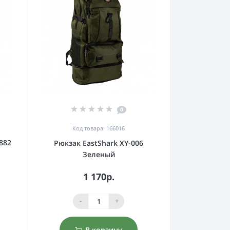
0
Код товара: 166016
882
Рюкзак EastShark XY-006
Зеленый
1 170р.
-
+
В корзину