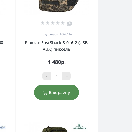
0
Код товара: 6020162
30
Рюкзак EastShark S-016-2 (USB,
AUX) пиксель
1 480р.
-
+
В корзину