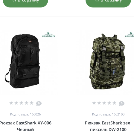
0
0
Код товара: 166026
Код товара: 1662100
Рюкзак EastShark XY-006
Рюкзак EastShark зел.
Черный
пиксель DW-2100