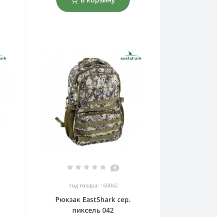
0
Код товара: 166042
Рюкзак EastShark сер.
пиксель 042