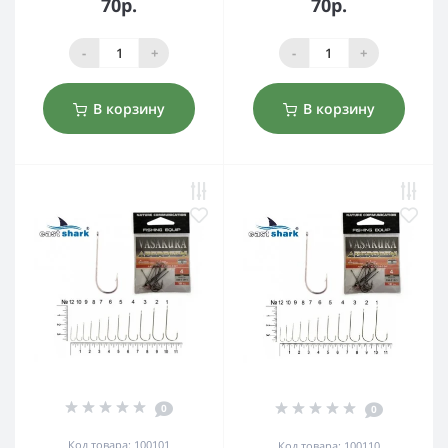
70р.
70р.
-
+
-
+
В корзину
В корзину
0
0
Код товара: 100101
Код товара: 100110