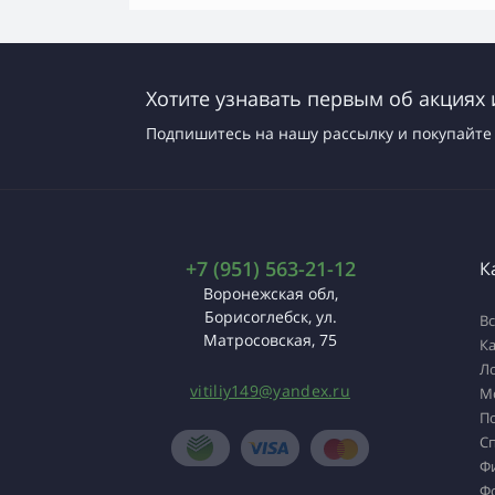
Хотите узнавать первым об акциях 
Подпишитесь на нашу рассылку и покупайте 
+7 (951) 563-21-12
К
Воронежская обл,
Борисоглебск, ул.
Вс
Матросовская, 75
К
Л
vitiliy149@yandex.ru
М
П
С
Ф
Ф