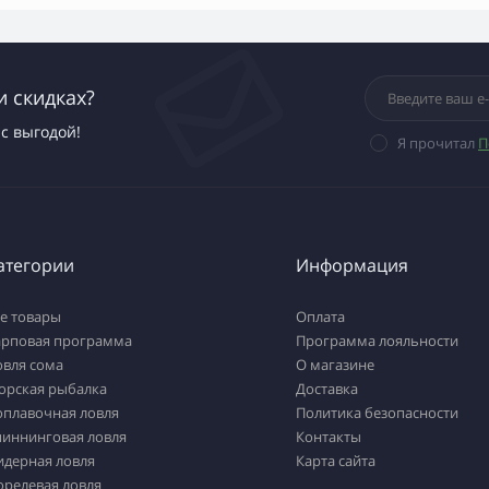
и скидках?
с выгодой!
Я прочитал
П
атегории
Информация
е товары
Оплата
арповая программа
Программа лояльности
овля сома
О магазине
орская рыбалка
Доставка
оплавочная ловля
Политика безопасности
пиннинговая ловля
Контакты
идерная ловля
Карта сайта
орелевая ловля