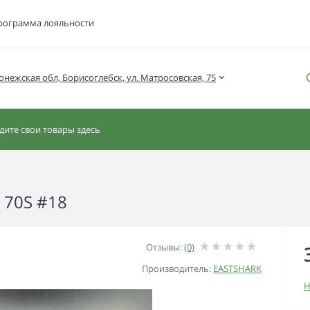
рограмма лояльности
онежская обл, Борисоглебск, ул. Матросовская, 75
S 70S #18
Отзывы:
(0)
Производитель:
EASTSHARK
Н